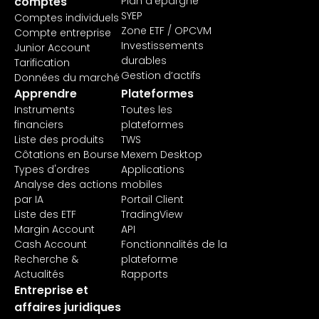
comptes
Plan d'épargne
SYEP
Comptes individuels
Zone ETF / OPCVM
Compte entreprise
Investissements
Junior Account
durables
Tarification
Gestion d’actifs
Données du marché
Apprendre
Plateformes
Instruments
Toutes les
financiers
plateformes
Liste des produits
TWS
Côtations en Bourse
Mexem Desktop
Types d'ordres
Applications
Analyse des actions
mobiles
par IA
Portail Client
Liste des ETF
TradingView
Margin Account
API
Cash Account
Fonctionnalités de la
Recherche &
plateforme
Actualités
Rapports
Entreprise et
affaires juridiques