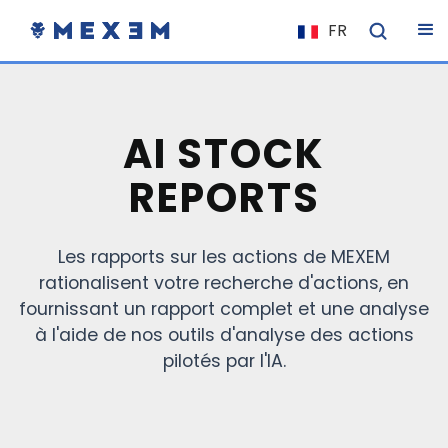
FR
NL
EN
IT
AI STOCK
ES
REPORTS
DE
EL
Les rapports sur les actions de MEXEM
PL
rationalisent votre recherche d'actions, en
HU
fournissant un rapport complet et une analyse
NO
à l'aide de nos outils d'analyse des actions
pilotés par l'IA.
RO
CS
SK