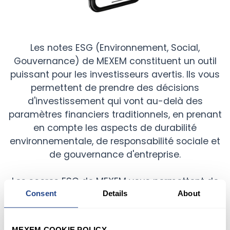
Les notes ESG (Environnement, Social,
Gouvernance) de MEXEM constituent un outil
puissant pour les investisseurs avertis. Ils vous
permettent de prendre des décisions
d'investissement qui vont au-delà des
paramètres financiers traditionnels, en prenant
en compte les aspects de durabilité
environnementale, de responsabilité sociale et
de gouvernance d'entreprise.
Les scores ESG de MEXEM vous permettent de
Consent
Details
About
mieux comprendre l'engagement d'une
entreprise en matière de normes éthiques et
de pratiques durables. Cela vous permet
MEXEM COOKIE POLICY