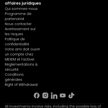
Données top of book
affaires juridiques
comptant
pour les indices et les
EUR 5.00
et indices
Qui sommes-nous
actions de la Bourse
/Mois
de la
Programme de
de Vienne.
Bourse de
partenariat
Vienne
Nous contacter
Avertissement sur
les risques
Marché
Politique de
Données de haut de
au
confidentialité
page pour les indices
comptant
Votre ami doit ouvrir
de la Bourse de
EUR 9.00
et indices
un compte chez
Vienne et données
/Mois
de la
MEXEM et l’activer.
de bas de page pour
Bourse de
Réglementations &
les actions.
Vienne
sécurité
Conditions
générales
Right of Withdrawal
Niveau
I
(NBBO)
All investments involve risks, including the possible loss of