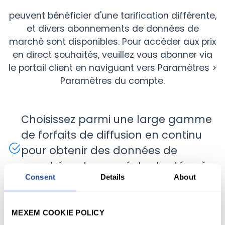
peuvent bénéficier d'une tarification différente,
et divers abonnements de données de
marché sont disponibles. Pour accéder aux prix
en direct souhaités, veuillez vous abonner via
le portail client en naviguant vers Paramètres >
Paramètres du compte.
Choisissez parmi une large gamme
de forfaits de diffusion en continu
pour obtenir des données de
marché en temps réel adaptées à
Consent
Details
About
vos besoins.
Une fois votre compte activé, vous
MEXEM COOKIE POLICY
pouvez retirer ou annuler vos