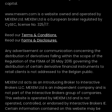
capital.
Les bourses des pays
Actions
baltes en tête de liste
1,25 EUR
www.mexem.com is a website owned and operated by
baltes
des données sur les
/mois
MEXEM Ltd. MEXEM Ltd is a European broker regulated by
actions.
CySEC, license No. 325/17.
Read our
Terms & Conditions.
MEFF Renta Variable,
Read our
Forms & Disclosures.
basé à Madrid, Espagne,
fournit des données
BME
EUR 3.75
Any advertisement or communication concerning the
pour les contrats à
(MEFF)
/Mois
distribution of derivatives falling within the scope of the
terme et les options sur
Regulation of the FSMA of 26 May 2016 governing the
l'IBEX-35 et sur les
distribution of certain derivative financial instruments to
actions.
retail clients is not addressed to the Belgian public.
MEXEM Ltd acts as an Introducing Broker to Interactive
Fournit les derniers prix
Bolsa
Brokers LLC. MEXEM Ltd is an independent company and is
et volumes des titres
EUR 7.00
de
not part of the Interactive Brokers group of companies.
cotés à la Bolsa de
/Mois
Madrid
This website is operated by MEXEM Ltd and is not
Madrid.
operated, controlled, or endorsed by Interactive Brokers IE.
Certain information contained on this website may be