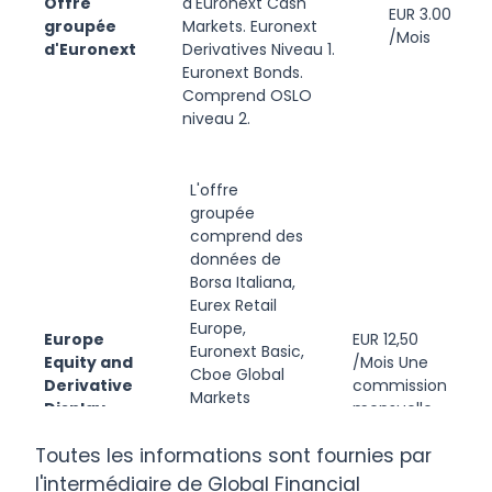
Offre
d'Euronext Cash
EUR 3.00
groupée
Markets. Euronext
/Mois
d'Euronext
Derivatives Niveau 1.
Euronext Bonds.
Comprend OSLO
niveau 2.
L'offre
groupée
comprend des
données de
Borsa Italiana,
Eurex Retail
Europe,
Europe
EUR 12,50
Euronext Basic,
Equity and
/Mois Une
Cboe Global
Derivative
commission
Markets
Display
mensuelle
Europe, Nordic
Value
de EUR 12,50
Equity and
Toutes les informations sont fournies par
Bundle
sera
Derivatives,
(Offre
supprimée
l'intermédiaire de Global Financial
Tradegate,