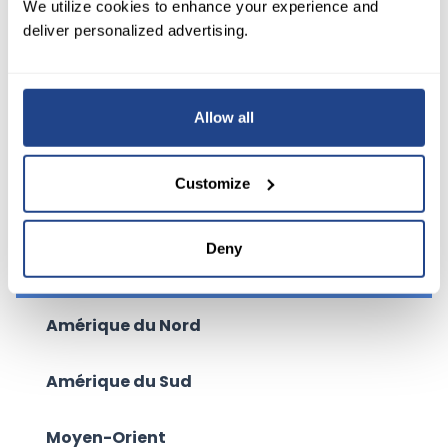
We utilize cookies to enhance your experience and
abonnements à tout moment.
deliver personalized advertising.
Différents prix et abonnements aux
données de marché sont
Allow all
disponibles pour les clients
professionnels.
Customize
Deny
Europe
Amérique du Nord
Amérique du Sud
Moyen-Orient