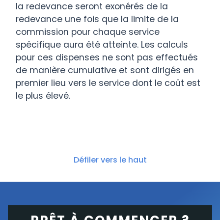
la redevance seront exonérés de la
Deutsche
volatilité tels que
/Mois
redevance une fois que la limite de la
Boerse
VDAX(NEW), V2TX,
etc.
commission pour chaque service
spécifique aura été atteinte. Les calculs
pour ces dispenses ne sont pas effectués
Euronext
Euronext Equity and
EUR
de manière cumulative et sont dirigés en
Equities &
Index Derivatives
39.00
premier lieu vers le service dont le coût est
Index
Levels 1&2.
/Mois
Derivatives
le plus élevé.
Fournit des données
de marché pour des
indices de sélection
tels que le DAX et
Défiler vers le haut
d'autres indices de
référence pour les
marchés d'actions
internationaux, ainsi
que pour les
ETF et
matières premières,
1,25 EUR