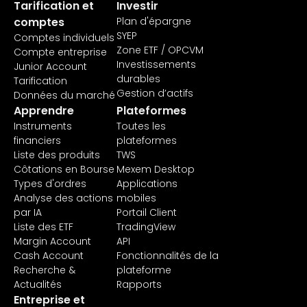
Tarification et
Investir
comptes
Plan d'épargne
SYEP
Comptes individuels
Données
Prix des indices en
Zone ETF / OPCVM
Compte entreprise
en
temps réel et en fin
Investissements
Junior Account
temps
EUR 3.00
de journée de
durables
Tarification
réel de
/Mois
Deutsche Borse
Gestion d’actifs
Données du marché
l'indice
STOXX.
Apprendre
Plateformes
STOXX
Instruments
Toutes les
financiers
plateformes
Liste des produits
TWS
Marché
Côtations en Bourse
Mexem Desktop
au
Données top of book
Types d'ordres
Applications
comptant
pour les indices et les
EUR 5.00
Analyse des actions
mobiles
et indices
actions de la Bourse
/Mois
par IA
Portail Client
de la
de Vienne.
Liste des ETF
TradingView
Bourse de
Margin Account
API
Vienne
Cash Account
Fonctionnalités de la
Recherche &
plateforme
Actualités
Rapports
Marché
Entreprise et
au