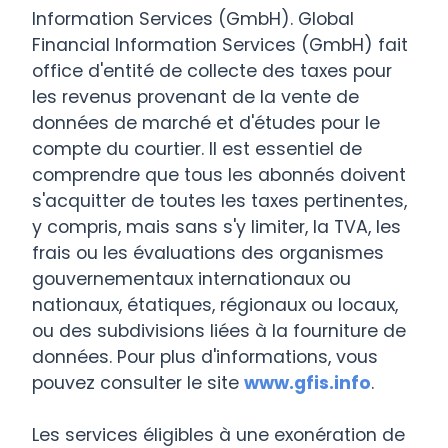
groupée
lorsque les
Information Services (GmbH). Global
Turquoise
d'affichage
commissions
Equity and
Financial Information Services (GmbH) fait
des actions
mensuelles
Derivatives.
office d'entité de collecte des taxes pour
et des
générées sur
Exemption
produits
le compte
les revenus provenant de la vente de
pour les
dérivés en
atteindront
données de marché et d'études pour le
comptes qui
Europe)
USD 35,00.
génèrent au
compte du courtier. Il est essentiel de
moins 35 USD
comprendre que tous les abonnés doivent
de
s'acquitter de toutes les taxes pertinentes,
commissions
y compris, mais sans s'y limiter, la TVA, les
par mois, par
utilisateur
frais ou les évaluations des organismes
abonné.
gouvernementaux internationaux ou
nationaux, étatiques, régionaux ou locaux,
ou des subdivisions liées à la fourniture de
Index
données. Pour plus d'informations, vous
pouvez consulter le site
www.gfis.info
.
Inclut des cotations
Indice de
en temps réel pour
Les services éligibles à une exonération de
volatilité
les indices de
EUR 4.50