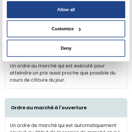
jusqu'à ce que le prix de déclenchement soit
Allow all
atteint. Il est alors transmis au marché en tant
qu'ordre de marché.
Customize
Ordre au marché à la clôture
Deny
Un ordre au marché qui est exécuté pour
atteindre un prix aussi proche que possible du
cours de clôture du jour.
Ordre au marché à l'ouverture
Un ordre de marché qui est automatiquement