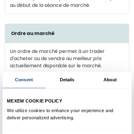
au début de la séance de marché.
Ordre au marché
Un ordre de marché permet à un trader
d'acheter ou de vendre au meilleur prix
actuellement disponible sur le marché.
Consent
Details
About
Ordre au marché si touché
MEXEM COOKIE POLICY
We utilize cookies to enhance your experience and
Un ordre MIT (Market If Touched) est un type
deliver personalized advertising.
d'ordre utilisé pour acheter ou vendre des titres
à un prix inférieur ou supérieur au cours actuel
du marché. Cet ordre reste dans le système