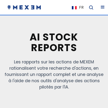
FR
NL
EN
IT
AI STOCK
ES
REPORTS
DE
EL
Les rapports sur les actions de MEXEM
PL
rationalisent votre recherche d'actions, en
HU
fournissant un rapport complet et une analyse
NO
à l'aide de nos outils d'analyse des actions
pilotés par l'IA.
RO
CS
SK