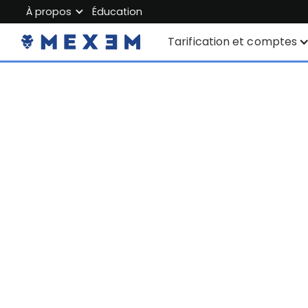
À propos
Éducation
About MEXEM
Tarification et comptes
Partner Program
Comptes individuels
Regulations & Safety
Compte entreprise
Work with us
Junior Account
Contact Us
Tarification
Données du marché