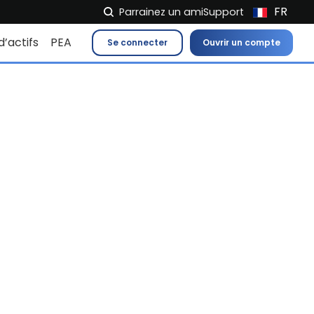
FR
Parrainez un ami
Support
NL
d’actifs
PEA
Se connecter
Ouvrir un compte
EN
IT
ES
DE
EL
PL
HU
NO
RO
CS
SK