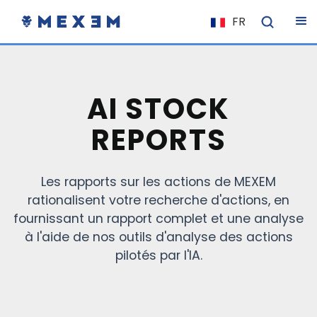
FR
NL
EN
IT
AI STOCK
ES
REPORTS
DE
EL
Les rapports sur les actions de MEXEM
PL
rationalisent votre recherche d'actions, en
HU
fournissant un rapport complet et une analyse
NO
à l'aide de nos outils d'analyse des actions
pilotés par l'IA.
RO
CS
SK