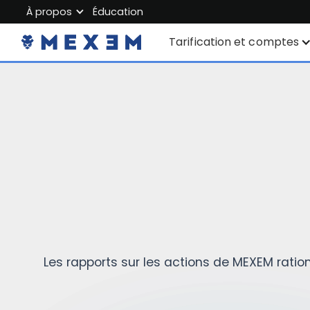
À propos
Éducation
About MEXEM
Tarification et comptes
Partner Program
Comptes individuels
Regulations & Safety
Compte entreprise
Work with us
Junior Account
Contact Us
Tarification
Données du marché
Les rapports sur les actions de MEXEM ratio