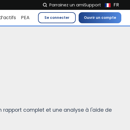
FR
Parrainez un ami
Support
NL
d’actifs
PEA
Se connecter
Ouvrir un compte
EN
IT
ES
DE
EL
PL
HU
NO
RO
n rapport complet et une analyse à l'aide de
CS
SK