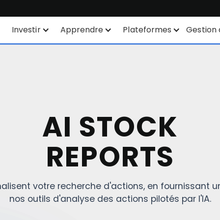
Investir
Apprendre
Plateformes
Gestion 
Plan d'épargne
Instruments financiers
Toutes les plateformes
SYEP
Liste des produits
TWS
ETF Wisdomtree
Côtations en Bourse
Mexem Desktop
AI STOCK
Zone ETF / OPCVM
Types d'ordres
Applications mobiles
REPORTS
Investissements
Analyse des actions par
Portail Client
durables
IA
TradingView
Liste des ETF
nalisent votre recherche d'actions, en fournissant u
API
nos outils d'analyse des actions pilotés par l'IA.
Margin Account
Routage intelligent